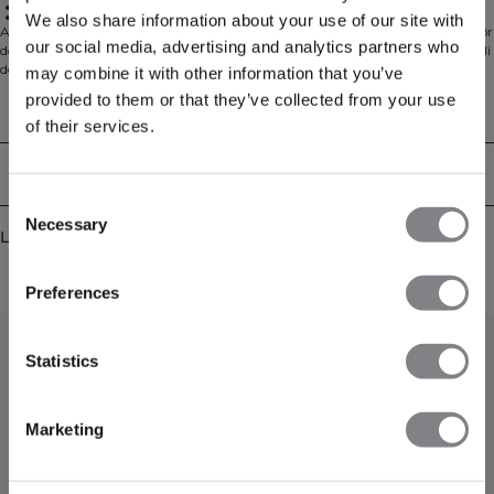
Sportslig passform
68% Bomull, 25% Polyester, 7% Spandex
We also share information about your use of our site with
Activity Collection er skapt for den aktive livsstilen. Bukser og hettegenser gjør
our social media, advertising and analytics partners who
deg komfortabel og aktiv før, under og etter trening. Activity kommer til å bli
den nye favoritten i klesskapet ditt. Perfekt til oppvarming og trening
may combine it with other information that you’ve
utendørs. Frontlommer med usynlig YKK-glidelås. To falske lommer bak for å
provided to them or that they’ve collected from your use
gi et pyntet utseende. Snor i linningen. Elstisk og slitesterkt materiale. ICIW-
Tekniske egenskaper
of their services.
brodert logo på venstre front. Sportslig passform. 68% Bomull, 25% Polyester,
7% Elastan
Levering og retur
Consent
Necessary
Selection
Lignende produkter
Preferences
Statistics
Marketing