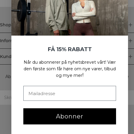
Shop
Informasjon
FÅ 15% RABATT
Kundeservice
Når du abonnerer på nyhetsbrevet vårt!
Vær
Newsletter
den første som får høre om nye varer, tilbud
!
og mye mer
Abonner på nyhetsbrevet vårt! Få eksklusive tilbud, de siste
nyhetene våre og mye mer.
Abonner