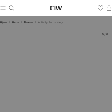
Produkt
Tekniske aspekter
Vurderinger
Stil med
Hjem
/
Herre
/
Bukser
/
Activity Pants Navy
0
/
0