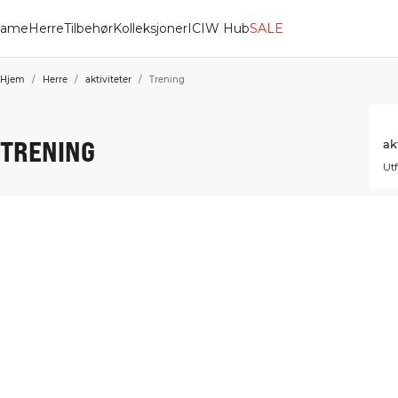
ame
Herre
Tilbehør
Kolleksjoner
ICIW Hub
SALE
Hjem
/
Herre
/
aktiviteter
/
Trening
TRENING
ak
Utf