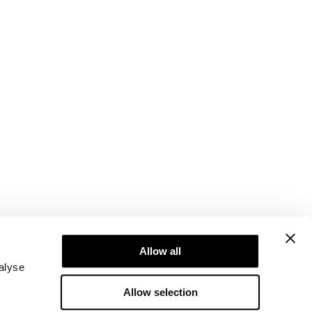
Newsletter
Abonner på nyhetsbrevet vårt! Få eksklusive
Allow all
tilbud, de siste nyhetene våre og mye mer.
alyse
Allow selection