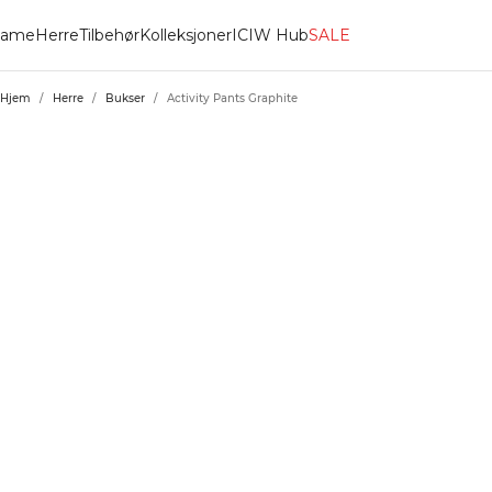
ame
Herre
Tilbehør
Kolleksjoner
ICIW Hub
SALE
Hjem
/
Herre
/
Bukser
/
Activity Pants Graphite