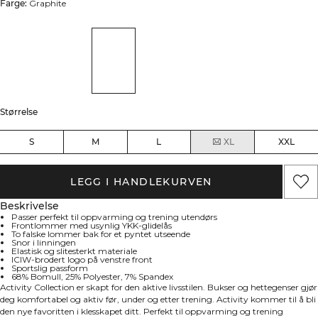
Farge:
Graphite
Størrelse
S
M
L
XL
XXL
LEGG I HANDLEKURVEN
Beskrivelse
Passer perfekt til oppvarming og trening utendørs
Frontlommer med usynlig YKK-glidelås
To falske lommer bak for et pyntet utseende
Snor i linningen
Elastisk og slitesterkt materiale
ICIW-brodert logo på venstre front
Sportslig passform
68% Bomull, 25% Polyester, 7% Spandex
Activity Collection er skapt for den aktive livsstilen. Bukser og hettegenser gjør
deg komfortabel og aktiv før, under og etter trening. Activity kommer til å bli
den nye favoritten i klesskapet ditt. Perfekt til oppvarming og trening