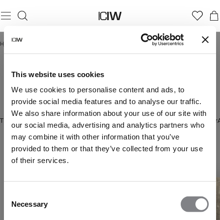
Hjem
/
Tilbehør
/
Hårbånd
HÅRBÅND
This website uses cookies
We use cookies to personalise content and ads, to
provide social media features and to analyse our traffic.
Style
Vis mer
håret
We also share information about your use of our site with
Tilbehør
Undertøy
Sokker
Shakers & Flasker
Caps & luer
Hårbånd
Utstyr
Briller
enkelt
our social media, advertising and analytics partners who
med
may combine it with other information that you’ve
vårt
provided to them or that they’ve collected from your use
uunnværlige
of their services.
hårtilbehør
som
er
designet
Consent
for
Necessary
Selection
å