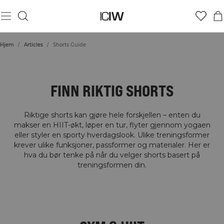
Hjem
/
Articles
/
Shorts Guide
SHORTS GUIDE
FINN RIKTIG SHORTS
Riktige shorts kan gjøre hele forskjellen – enten du
makser en HIIT-økt, løper en tur, flyter gjennom yogaen
eller styler en sporty hverdagslook. Ulike treningsformer
krever ulike funksjoner, passformer og materialer. Her er
hva du bør tenke på når du velger shorts basert på
treningsformen din.