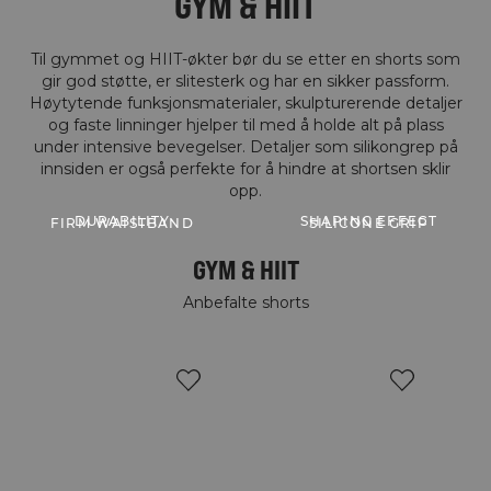
GYM & HIIT
Til gymmet og HIIT-økter bør du se etter en shorts som
gir god støtte, er slitesterk og har en sikker passform.
Høytytende funksjonsmaterialer, skulpturerende detaljer
og faste linninger hjelper til med å holde alt på plass
under intensive bevegelser. Detaljer som silikongrep på
innsiden er også perfekte for å hindre at shortsen sklir
DURABILITY
SHAPING EFFECT
FIRM WAISTBAND
SILICONE GRIP
GYM & HIIT
Anbefalte shorts