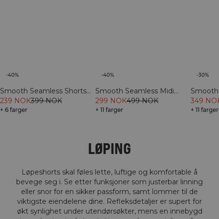
-40%
-30%
-40%
Smooth Seamless Shorts
Smooth 
Smooth Seamless Midi
Pastel Lilac
239 NOK
399 NOK
Shorts F
349 NO
Shorts River Green
299 NOK
499 NOK
+ 6 farger
+ 11 farger
+ 11 farger
LØPING
Løpeshorts skal føles lette, luftige og komfortable å
bevege seg i. Se etter funksjoner som justerbar linning
eller snor for en sikker passform, samt lommer til de
viktigste eiendelene dine. Refleksdetaljer er supert for
økt synlighet under utendørsøkter, mens en innebygd