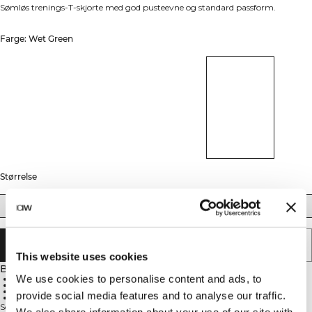
Sømløs trenings-T-skjorte med god pusteevne og standard passform.
Farge: Wet Green
Størrelse
S
M
L
XL
XXL
LEGG I HANDLEKURVEN
This website uses cookies
Beskrivelse
We use cookies to personalise content and ads, to
Sømløs
Jerseystrikk
Normal passform
provide social media features and to analyse our traffic.
Gnagfri
Sømløs treningst-skjorte med svært god pusteevne. Stride T-Shirt gir myk
We also share information about your use of our site with