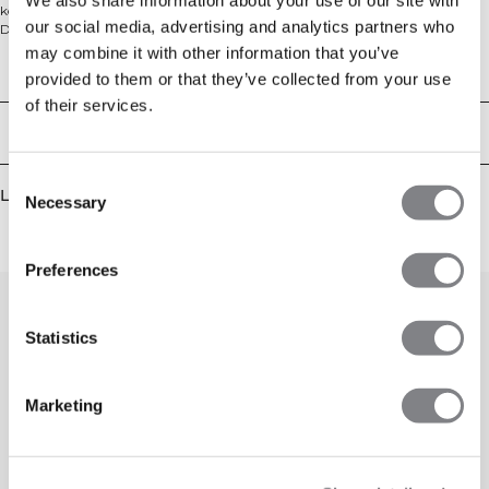
komfort i jerseystrikk og har en normal passform som beveger seg med deg.
our social media, advertising and analytics partners who
Den sømløse konstruksjonen minimerer friksjon for en gnagfri følelse, mens
det lette materialet holder deg kjølig fra gymgulvet til løpeturen ute. 92%
may combine it with other information that you’ve
polyamid, 8% elastan.
Tekniske egenskaper
provided to them or that they’ve collected from your use
of their services.
Levering og retur
Consent
Lignende produkter
Necessary
Selection
Preferences
0
/
0
Statistics
Marketing