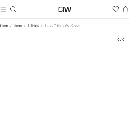
Produkt
Tekniske aspekter
Vurderinger
Stil med
Hjem
/
Herre
/
T-Shirts
/
Stride T-Shirt Wet Green
0
/
0