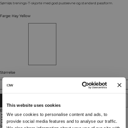
Sømløs trenings-T-skjorte med god pusteevne og standard passform.
Farge: Hay Yellow
Størrelse
S
M
L
XL
XXL
LEGG I HANDLEKURVEN
This website uses cookies
Beskrivelse
We use cookies to personalise content and ads, to
Sømløs
Jerseystrikk
Normal passform
provide social media features and to analyse our traffic.
Gnagfri
Sømløs treningst-skjorte med svært god pusteevne. Stride T-Shirt gir myk
We also share information about your use of our site with