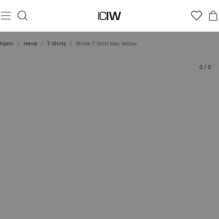
Produkt
Tekniske aspekter
Vurderinger
Stil med
Hjem
/
Herre
/
T-Shirts
/
Stride T-Shirt Hay Yellow
0
/
0