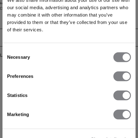
komfort i jerseystrikk og har en normal passform som beveger seg med deg.
our social media, advertising and analytics partners who
Den sømløse konstruksjonen minimerer friksjon for en gnagfri følelse, mens
det lette materialet holder deg kjølig fra gymgulvet til løpeturen ute. 92%
may combine it with other information that you’ve
polyamid, 8% elastan.
Tekniske egenskaper
provided to them or that they’ve collected from your use
of their services.
Levering og retur
Consent
Lignende produkter
Necessary
Selection
Preferences
0
/
0
Statistics
Marketing