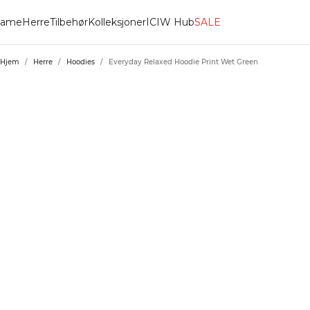
ame
Herre
Tilbehør
Kolleksjoner
ICIW Hub
SALE
Hjem
/
Herre
/
Hoodies
/
Everyday Relaxed Hoodie Print Wet Green