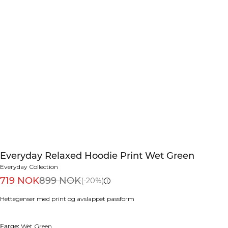
Everyday Relaxed Hoodie Print Wet Green
Everyday Collection
719 NOK
899 NOK
(-20%)
Hettegenser med print og avslappet passform
Farge:
Wet Green