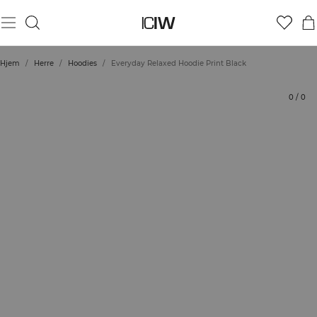
Produkt
Tekniske aspekter
Vurderinger
Stil med
Hjem
/
Herre
/
Hoodies
/
Everyday Relaxed Hoodie Print Black
0
/
0