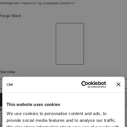
Hettegenser med print og avslappet passform
Farge: Black
Størrelse
S
M
L
XL
XXL
LEGG I HANDLEKURVEN
This website uses cookies
Beskrivelse
We use cookies to personalise content and ads, to
Avslappet oversize passform
Lommer foran
Justerbar hette
provide social media features and to analyse our traffic.
Retro-inspirert ryggtrykk
Designet for komfort og stil, har Everyday Relaxed Hoodie Print en oversize
We also share information about your use of our site with