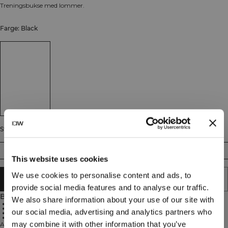
Treningsbukse med lommer.
Farge: Black
Størrelse
S
M
L
XL
XXL
This website uses cookies
We use cookies to personalise content and ads, to
LEGG I HANDLEKURVEN
provide social media features and to analyse our traffic.
Beskrivelse
We also share information about your use of our site with
68% bomull, 25% polyester, 7% elastan
Atletisk passform
our social media, advertising and analytics partners who
Praktiske lommer
Standard benlengde
may combine it with other information that you’ve
Activity Pants M er designet for menn med en aktiv livsstil. Disse