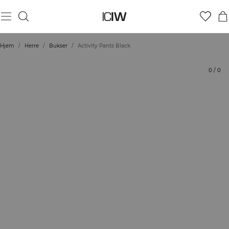
Produkt
Tekniske aspekter
Vurderinger
Stil med
Hjem
/
Herre
/
Bukser
/
Activity Pants Black
0
/
0