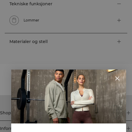
Tekniske funksjoner
Lommer
Materialer og stell
STYLE WITH
Shop
Informasjon