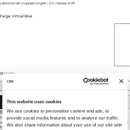
Løstsittende cropped singlet i Dri-release stoff.
Farge: Virtual Blue
Størrelse
XS
S
M
L
XL
XXL
This website uses cookies
LEGG I HANDLEKURVEN
We use cookies to personalise content and ads, to
Beskrivelse
Mirage Cropped Singlet er en treningstopp med løs passform laget av Dri-
provide social media features and to analyse our traffic.
release-stoff som hjelper deg med å holde deg tørr og komfortabel. Den unike
We also share information about your use of our site with
fiberblandingen absorberer og flytter fuktighet over et større