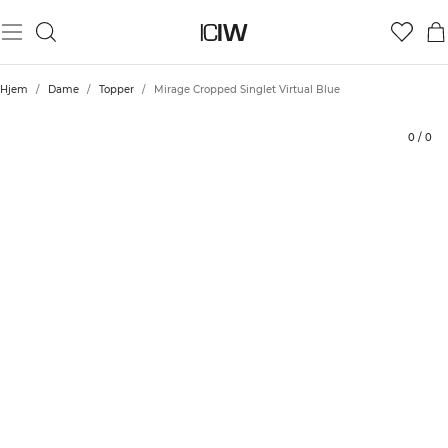
Produkt
Tekniske aspekter
Vurderinger
Stil med
Hjem
/
Dame
/
Topper
/
Mirage Cropped Singlet Virtual Blue
0
/
0