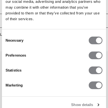
our social media, advertising and analytics partners who
overflateområde, noe som gjør at stoffet tørker raskt selv under intense
treningsøkter. 81% Polyester, 14% Bomull, 5% Spandex
Tekniske egenskaper
may combine it with other information that you’ve
provided to them or that they’ve collected from your use
of their services.
Levering og retur
Lignende produkter
Consent
Necessary
Selection
Preferences
Statistics
Marketing
Show details