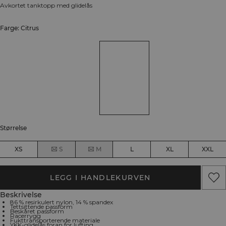
Avkortet tanktopp med glidelås
Farge: Citrus
Størrelse
XS
S
M
L
XL
XXL
LEGG I HANDLEKURVEN
Beskrivelse
86 % resirkulert nylon, 14 % spandex
Tettsittende passform
Beskåret passform
Racerrygg
Fukttransporterende materiale
YKK-glidelås foran for lufting