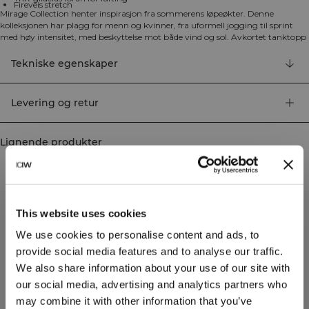
Fireveis stretch
Mirage Collection henter inspirasjon fra sommerens løpeøkter. Denne
kolleksjonen har plagg for menn og kvinner, fra uformell jogging til sprint
med høy intensitet, med beskyttelse mot både vind og sol. Avkortet tanktopp
med glidelås. Mirage Cropped 1/4 Zip Tank Top passer flott som innerste lag
for løping på varme dager. Materialet er svært elastisk med
Tekniske egenskaper
fukttransporterende egenskaper, og en 1/4 glidelås som gir lufting. Stram og
beskåret passform med racerrygg. Tettsittende passform,
høyttransporterende stoff, YKK-glidelås foran for lufting, fireveis stretch. 86%
Levering og retur
resirkulert nylon, 14% elastan.
Lignende produkter
This website uses cookies
We use cookies to personalise content and ads, to
provide social media features and to analyse our traffic.
We also share information about your use of our site with
our social media, advertising and analytics partners who
may combine it with other information that you’ve