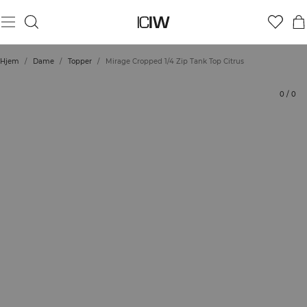
Produkt
Tekniske aspekter
Vurderinger
Bærekraft
Stil med
Hjem
/
Dame
/
Topper
/
Mirage Cropped 1/4 Zip Tank Top Citrus
0
/
0