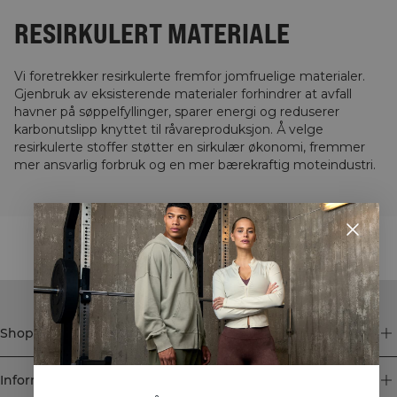
RESIRKULERT MATERIALE
Vi foretrekker resirkulerte fremfor jomfruelige materialer.
Gjenbruk av eksisterende materialer forhindrer at avfall
havner på søppelfyllinger, sparer energi og reduserer
karbonutslipp knyttet til råvareproduksjon. Å velge
resirkulerte stoffer støtter en sirkulær økonomi, fremmer
mer ansvarlig forbruk og en mer bærekraftig moteindustri.
STYLE WITH
Shop
Informasjon