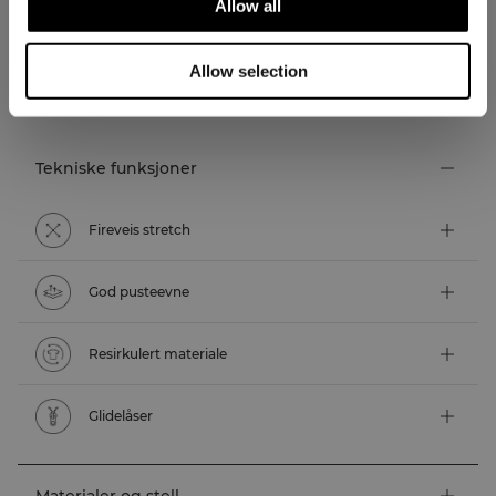
Allow all
Allow selection
TEKNISKE EGENSKAPER
Tekniske funksjoner
Fireveis stretch
God pusteevne
Resirkulert materiale
Glidelåser
Materialer og stell