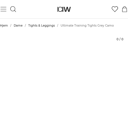
Produkt
Vurderinger
Stil med
Hjem
/
Dame
/
Tights & Leggings
/
Ultimate Training Tights Grey Camo
0
/
0