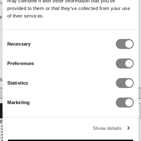
may combine it with other information that you’ve
Treningsleggings med logodetalj.
provided to them or that they’ve collected from your use
of their services.
Farge: Grey Camo
Consent
Necessary
Selection
Preferences
Størrelse
Statistics
XS
S
M
L
XL
XXL
Marketing
UTSOLGT - VARSLE MEG
Beskrivelse
78 % resirkulert polyester, 22 % spandex
Show details
ULTIMATE-logo bak
SWEATTECH™
ICIW-logo på siden
Justerbar linning med snor
Refleksdetaljer på baksiden av leggen