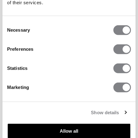
of their services.
Consent
Necessary
Selection
Preferences
Statistics
Marketing
Show details
TEKNISKE EGENSKAPER
Allow all