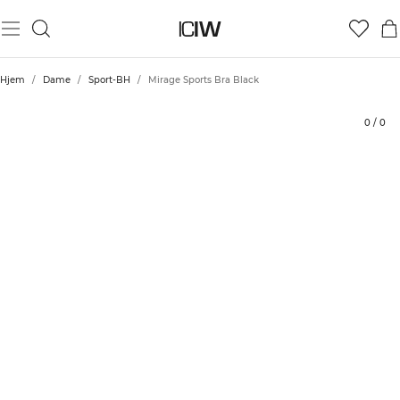
Produkt
Tekniske aspekter
Vurderinger
Bærekraft
Stil med
Hjem
/
Dame
/
Sport-BH
/
Mirage Sports Bra Black
0
/
0