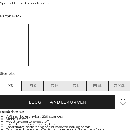
Sports-BH med middels støtte
Farge: Black
Størrelse
XS
S
M
L
XL
XXL
LEGG I HANDLEKURVEN
Beskrivelse
75% resirkulert nylon, 25% spandex
Middels støtte
Høyttransporterende stoff
Justerbar elastisk lukking bak
Laserskåret perforering for pusteevne bak og foran
Polstrede, brede stropper for en mer komfortabel passform