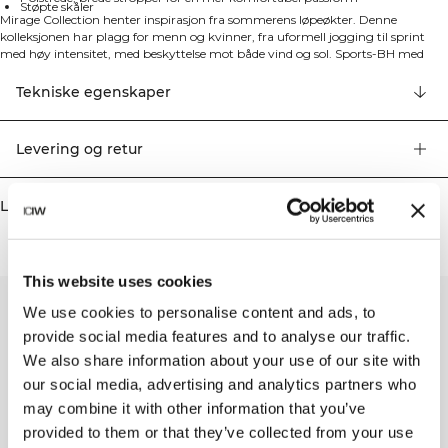
Støpte skåler
Mirage Collection henter inspirasjon fra sommerens løpeøkter. Denne
kolleksjonen har plagg for menn og kvinner, fra uformell jogging til sprint
med høy intensitet, med beskyttelse mot både vind og sol. Sports-BH med
middels støtte. Mirage Sports-BH'en gir god støtte for de fleste løpere.
Materialet er svært elastisk med fukttransporterende egenskaper og
Tekniske egenskaper
laserskåret perforering som gir lufting. De støpte skålene, elastisk midje og
racerrygg gir mer støtte, og stroppene har ekstra polstring for enda mer
komfort. Justerbar BH-lås bak. Middels støtte, høyttransporterende stoff,
Levering og retur
justerbar elastisk lukking bak, laserskåret perforering for pusteevne bak og
foran, polstrede, brede stropper for en mer komfortabel passform, støpte
skåler. 75% resirkulert nylon, 25% elastan.
Lignende produkter
This website uses cookies
We use cookies to personalise content and ads, to
provide social media features and to analyse our traffic.
We also share information about your use of our site with
our social media, advertising and analytics partners who
may combine it with other information that you’ve
provided to them or that they’ve collected from your use