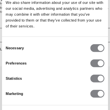
Lett følelse
We also share information about your use of our site with
Mirage Dri-Release Printed Long Sleeve kombinerer den myke følelsen av
bomull med ytelsen til hurtigtørkende stoff. Designet for høyintensiv trening,
our social media, advertising and analytics partners who
transporterer den fuktighet vekk for å holde deg komfortabel gjennom hver
may combine it with other information that you’ve
økt. Med en lett følelse og en passform som beveger seg med deg, er den et
provided to them or that they’ve collected from your use
enkelt førstevalg enten du varmer opp, trener eller avkjøler.
Tekniske egenskaper
of their services.
Levering og retur
Consent
Necessary
Selection
Lignende produkter
Preferences
Statistics
Marketing