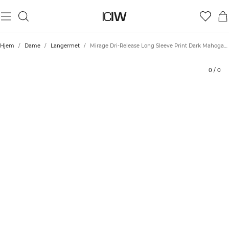
Produkt
Tekniske aspekter
Vurderinger
Stil med
Hjem
/
Dame
/
Langermet
/
Mirage Dri-Release Long Sleeve Print Dark Mahogany
0
/
0