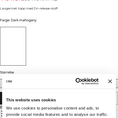
Langermet topp med Dri-release-stoff
Farge: Dark mahogany
Størrelse
XS
S
M
L
XL
XXL
UTSOLGT - VARSLE MEG
This website uses cookies
Beskrivelse
We use cookies to personalise content and ads, to
81% polyester, 14% bomull, 5% elastan
Dri-release stoff
provide social media features and to analyse our traffic.
Fukttransporterende