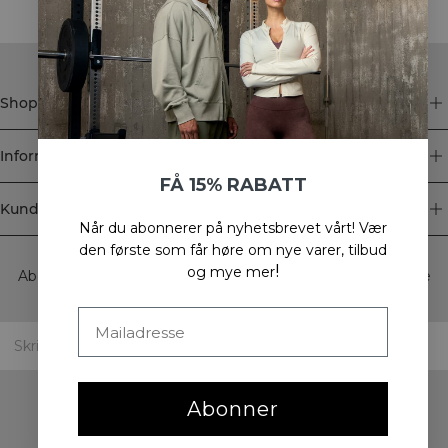
Shop
Informasjon
FÅ 15% RABATT
Kundeservice
Når du abonnerer på nyhetsbrevet vårt!
Vær
Newsletter
den første som får høre om nye varer, tilbud
!
og mye mer
Abonner på nyhetsbrevet vårt! Få eksklusive tilbud, de siste
nyhetene våre og mye mer.
Abonner