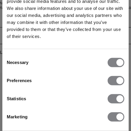
provide social media features and to analyse our traffic.
følelse. Den sømløse konstruksjonen og atletiske passformen gir komfort og
fleksibilitet, mens meshdetaljer og tommelhull gjør den ideell for lag-på-lag på
We also share information about your use of our site with
kaldere dager. Laget av en premium blanding av polyester, lyocell, ull,
our social media, advertising and analytics partners who
polyamid og elastan.
Tekniske egenskaper
may combine it with other information that you’ve
provided to them or that they’ve collected from your use
Levering og retur
of their services.
Lignende produkter
Consent
Necessary
Selection
Preferences
Statistics
Marketing