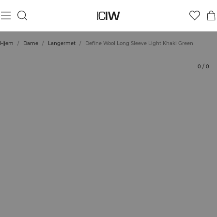
Produkt
Tekniske aspekter
Vurderinger
Stil med
Hjem
/
Dame
/
Langermet
/
Define Wool Long Sleeve Light Khaki Green
0
/
0