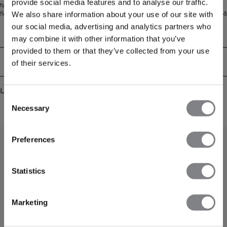
provide social media features and to analyse our traffic.
følelse. Den sømløse konstruksjonen og atletiske passformen gir komfort og
fleksibilitet, mens meshdetaljer og tommelhull gjør den ideell for lag-på-lag på
We also share information about your use of our site with
kaldere dager. Laget av en premium blanding av polyester, lyocell, ull,
our social media, advertising and analytics partners who
polyamid og elastan.
Tekniske egenskaper
may combine it with other information that you’ve
provided to them or that they’ve collected from your use
Levering og retur
of their services.
Lignende produkter
Consent
Necessary
Selection
Preferences
Statistics
Marketing