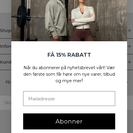
Shop
Informasjon
FÅ 15% RABATT
Kundeservice
Når du abonnerer på nyhetsbrevet vårt!
Vær
Newsletter
den første som får høre om nye varer, tilbud
!
og mye mer
Abonner på nyhetsbrevet vårt! Få eksklusive tilbud, de siste
nyhetene våre og mye mer.
Abonner