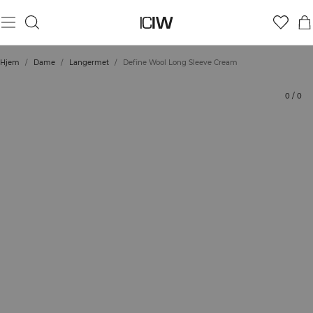
Produkt
Tekniske aspekter
Vurderinger
Stil med
Hjem
/
Dame
/
Langermet
/
Define Wool Long Sleeve Cream
0
/
0