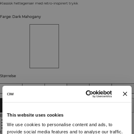
Klassisk hettegenser med retro-inspirert trykk
Farge: Dark Mahogany
Størrelse
XS
S
M
L
XL
XXL
LEGG I HANDLEKURVEN
This website uses cookies
Beskrivelse
Trykkdesign
Hette med snøring
We use cookies to personalise content and ads, to
Lommer foran
Standard passform
provide social media features and to analyse our traffic.
Everyday Hoodie Print er laget for enhver anledning – til og fra