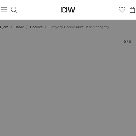
Produkt
Tekniske aspekter
Vurderinger
Stil med
Hjem
/
Dame
/
Hoodies
/
Everyday Hoodie Print Dark Mahogany
0
/
0