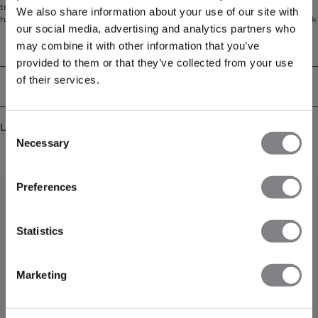
treningsstudioet, på jobb, når du slapper av hjemme, eller rett og slett for
We also share information about your use of our site with
hverdagsbruk. Med sin moderne passform og retro-inspirerte merkevaretrykk
our social media, advertising and analytics partners who
gir den et friskt preg på en klassisk hettegenser. Laget av en myk blanding av
60% bomull og 40% polyester, har den justerbar snor i hetten, lommer på
may combine it with other information that you’ve
Tekniske egenskaper
hendene og ribbede mansjetter for komfort hele dagen.
provided to them or that they’ve collected from your use
of their services.
Levering og retur
Lignende produkter
Consent
Necessary
Selection
Preferences
Statistics
Marketing