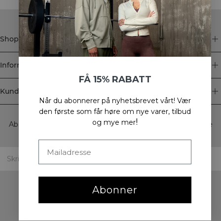
Shop
Informasjon
FÅ 15% RABATT
Kundeservice
Når du abonnerer på nyhetsbrevet vårt!
Vær
Newsletter
den første som får høre om nye varer, tilbud
!
og mye mer
Abonner på nyhetsbrevet vårt! Få eksklusive tilbud, de siste
nyhetene våre og mye mer.
Abonner