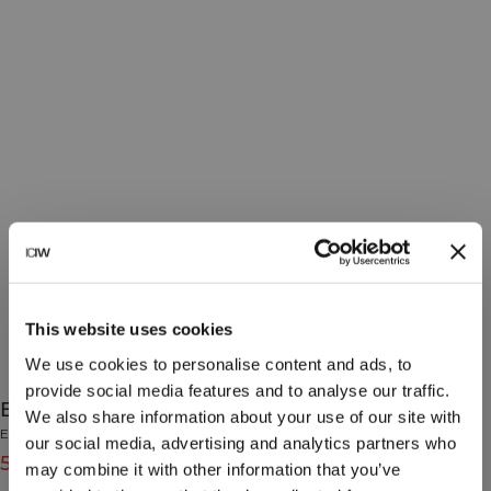
This website uses cookies
We use cookies to personalise content and ads, to
provide social media features and to analyse our traffic.
Everyday Hoodie Print W Light Grey Melange
We also share information about your use of our site with
Everyday Collection
our social media, advertising and analytics partners who
599 NOK
799 NOK
(-25%)
may combine it with other information that you’ve