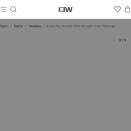
Produkt
Vurderinger
Stil med
Hjem
/
Dame
/
Hoodies
/
Everyday Hoodie Print W Light Grey Melange
0
/
0