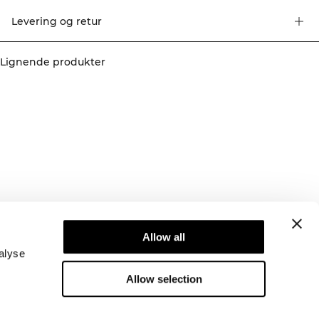
pakning. 65% Bomull 20% Polypropen 12% Polyamid 3% Elastan
Levering og retur
Lignende produkter
Newsletter
Abonner på nyhetsbrevet vårt! Få eksklusive
Allow all
tilbud, de siste nyhetene våre og mye mer.
alyse
Allow selection