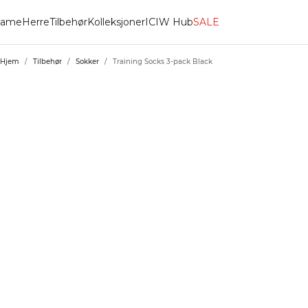
ame
Herre
Tilbehør
Kolleksjoner
ICIW Hub
SALE
Hjem
/
Tilbehør
/
Sokker
/
Training Socks 3-pack Black