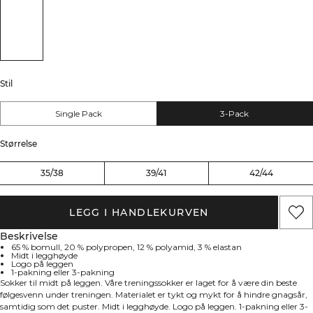
Stil
Single Pack
3-Pack
Størrelse
35/38
39/41
42/44
LEGG I HANDLEKURVEN
Beskrivelse
65 % bomull, 20 % polypropen, 12 % polyamid, 3 % elastan
Midt i legghøyde
Logo på leggen
1-pakning eller 3-pakning
Sokker til midt på leggen. Våre treningssokker er laget for å være din beste
følgesvenn under treningen. Materialet er tykt og mykt for å hindre gnagsår,
samtidig som det puster. Midt i legghøyde. Logo på leggen. 1-pakning eller 3-