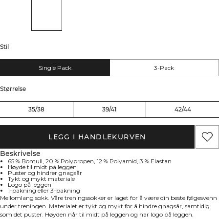
Stil
Single Pack
3-Pack
Størrelse
35/38
39/41
42/44
LEGG I HANDLEKURVEN
Beskrivelse
65 % Bomull, 20 % Polypropen, 12 % Polyamid, 3 % Elastan
Høyde til midt på leggen
Puster og hindrer gnagsår
Tykt og mykt materiale
Logo på leggen
1-pakning eller 3-pakning
Mellomlang sokk. Våre treningssokker er laget for å være din beste følgesvenn
under treningen. Materialet er tykt og mykt for å hindre gnagsår, samtidig
som det puster. Høyden når til midt på leggen og har logo på leggen.