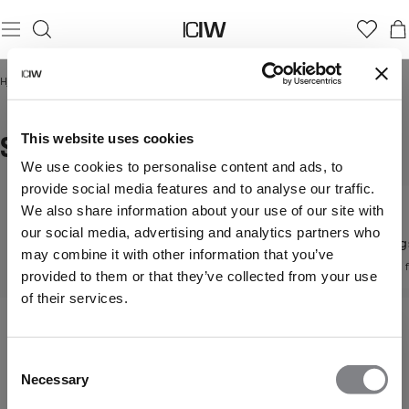
Hjem
/
Herre
/
Shorts
/
Sweat shorts
SWEAT SHORTS
This website uses cookies
We use cookies to personalise content and ads, to
provide social media features and to analyse our traffic.
We also share information about your use of our site with
Shorts
Løpeshorts
our social media, advertising and analytics partners who
Trening
Oppdag alle våre shorts
Høytytende løpeshorts
may combine it with other information that you’ve
Designet f
provided to them or that they’ve collected from your use
of their services.
Consent
Necessary
Selection