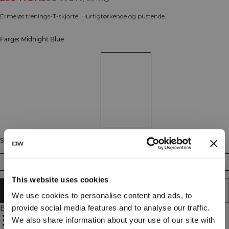
Ermeløs trenings-T-skjorte. Hurtigtørkende og pustende.
Farge: Midnight Blue
Størrelse
S
M
L
XL
XXL
This website uses cookies
LEGG I HANDLEKURVEN
We use cookies to personalise content and ads, to
provide social media features and to analyse our traffic.
Beskrivelse
Hurtigtørkende mesh
We also share information about your use of our site with
Økt luftstrøm
Fireveis stretch