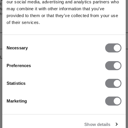
Ermeløs design
our social media, advertising and analytics partners who
Ermeløs treningst-skjorte i lett Dri‑Release-mesh med en myk, bomullsaktig
may combine it with other information that you’ve
følelse. Designet for å holde deg komfortabel gjennom hver repetisjon,
transporterer stoffet fukt og tørker raskt, mens den pustende
provided to them or that they’ve collected from your use
drop‑needle‑konstruksjonen forbedrer luftgjennomstrømningen. Den
of their services.
ermeløse fasongen og den behagelige stretchen gir uhindret bevegelse, og
Tekniske egenskaper
standard lengde gjør den enkel å kombinere lagvis med treningsantrekket
ditt. Avsluttes med en diskret ICIW-varmetransferlogo. Polyester 81 %, bomull
14 %, elastan 5 %.
Levering og retur
Consent
Necessary
Selection
Lignende produkter
Preferences
Statistics
Marketing
Show details