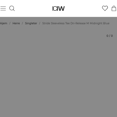
Produkt
Tekniske aspekter
Vurderinger
Stil med
Hjem
/
Herre
/
Singleter
/
Stride Sleeveless Tee Dri-Release M Midnight Blue
0
/
0