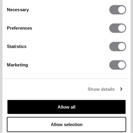
Consent
Necessary
Selection
Preferences
Statistics
Marketing
Show details
Allow all
TEKNISKE EGENSKAPER
Allow selection