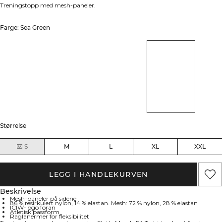
Treningstopp med mesh-paneler.
Farge: Sea Green
Størrelse
S
M
L
XL
XXL
LEGG I HANDLEKURVEN
Beskrivelse
Mesh-paneler på sidene
86 % resirkulert nylon, 14 % elastan. Mesh: 72 % nylon, 28 % elastan
ICIW-logo foran
Atletisk passform
Raglanermer for fleksibilitet