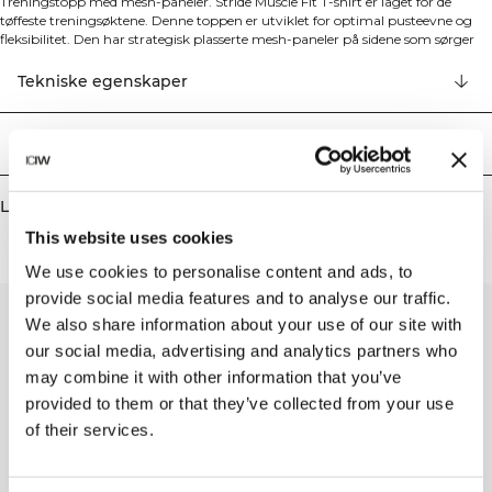
Treningstopp med mesh-paneler. Stride Muscle Fit T-shirt er laget for de
tøffeste treningsøktene. Denne toppen er utviklet for optimal pusteevne og
fleksibilitet. Den har strategisk plasserte mesh-paneler på sidene som sørger
for ventilasjon og fuktregulering under treningsøktene. Den ettersittende
passformen og raglanermene fremhever figuren din samtidig som den gir fri
Tekniske egenskaper
bevegelse, noe som gjør den perfekt til ulike sportsaktiviteter. Mesh på sidene.
ICIW-logo foran. Sporty passform. 86% resirkulert nylon, 14% elastan. Mesh-
paneler: 72% nylon, 28% elastan.
Levering og retur
Lignende produkter
This website uses cookies
We use cookies to personalise content and ads, to
provide social media features and to analyse our traffic.
We also share information about your use of our site with
our social media, advertising and analytics partners who
may combine it with other information that you’ve
provided to them or that they’ve collected from your use
of their services.