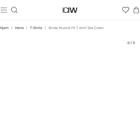
Produkt
Tekniske aspekter
Vurderinger
Bærekraft
Stil med
Hjem
/
Herre
/
T-Shirts
/
Stride Muscle Fit T-shirt Sea Green
0
/
0