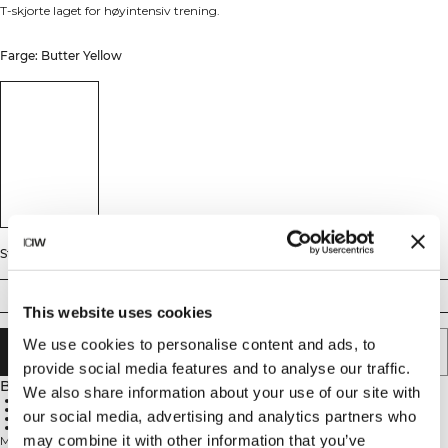
T-skjorte laget for høyintensiv trening.
Farge: Butter Yellow
Størrelse
S
M
L
XL
XXL
This website uses cookies
We use cookies to personalise content and ads, to
LEGG I HANDLEKURVEN
provide social media features and to analyse our traffic.
Beskrivelse
We also share information about your use of our site with
81% polyester, 14% bomull, 5% elastan
Hurtigtørkende stoff
our social media, advertising and analytics partners who
Fukttransporterende
Høyintensiv trening
may combine it with other information that you’ve
Mirage Dri-Release T-skjorte med trykk har den myke, naturlige følelsen av