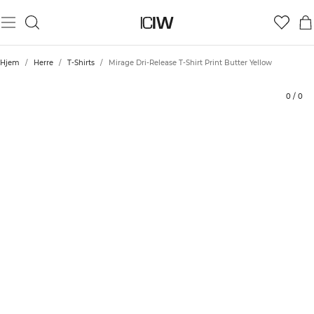
Produkt
Tekniske aspekter
Vurderinger
Stil med
Hjem
/
Herre
/
T-Shirts
/
Mirage Dri-Release T-Shirt Print Butter Yellow
0
/
0