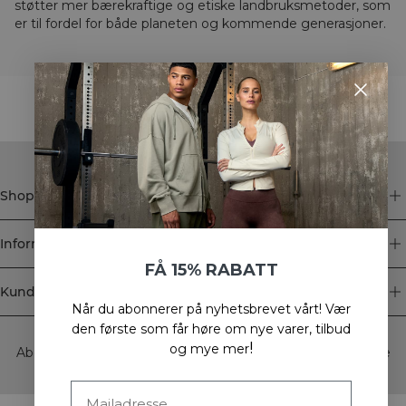
støtter mer bærekraftige og etiske landbruksmetoder, som
er til fordel for både planeten og kommende generasjoner.
STYLE WITH
Shop
Informasjon
FÅ 15% RABATT
Kundeservice
Når du abonnerer på nyhetsbrevet vårt!
Vær
Newsletter
den første som får høre om nye varer, tilbud
!
og mye mer
Abonner på nyhetsbrevet vårt! Få eksklusive tilbud, de siste
nyhetene våre og mye mer.