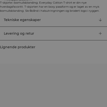
T-skjorte i bomullsblanding. Everyday Cotton T-shirt er din nye
hverdagsfavoritt. T-skjorten har en boxy passform og er laget av en myk
bomullsblanding. Skråbånd i halsutringningen og brodert logo i ryggen.
ICIW-logo brodert bak. Senkede skuldre. Standard lengde. Avslappet
passform. 95% økologisk bomull, 5% elastan.
Tekniske egenskaper
Levering og retur
Lignende produkter