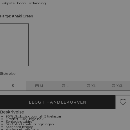
T-skjorte i bomullsblanding.
Farge: Khaki Green
Størrelse
S
M
L
XL
XXL
LEGG I HANDLEKURVEN
Beskrivelse
95 % økologisk bomull, 5 % elastan
Brodert ICIW-logo bak
Senkede skuldre
Skråbånd i halsutringningen
Standard lengde
Avslappet passform