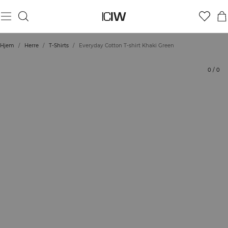
Produkt
Tekniske aspekter
Vurderinger
Bærekraft
Stil med
Hjem
/
Herre
/
T-Shirts
/
Everyday Cotton T-shirt Khaki Green
0
/
0