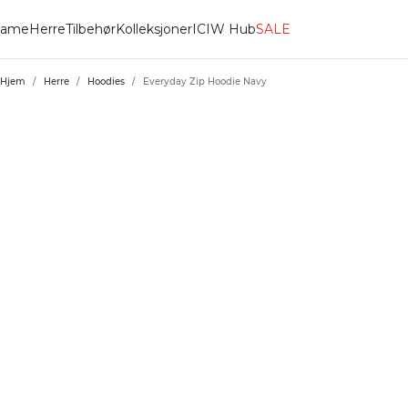
ame
Herre
Tilbehør
Kolleksjoner
ICIW Hub
SALE
Hjem
/
Herre
/
Hoodies
/
Everyday Zip Hoodie Navy