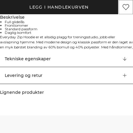
LEGG I HANDLEKURVEN
Beskrivelse
Full glidelås
Frontlommer
Standard passform
Daglig komfort
Everyday Zip Hoodie er et allsidig plagg for treningsstudio, jobb eller
avslapning hjemme. Med moderne design og klassisk passform er den laget av
en myk børstet blanding av 60% bomull og 40% polyester. Med håndlommer,
justerbar snor i hetten og ribbede mansjetter er dette en pålitelig hettegenser
for daglig bruk.
Tekniske egenskaper
Levering og retur
Lignende produkter