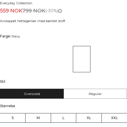
Everyday Collection
559 NOK
799 NOK
(-30%)
Avslappet hettegenser med børstet stoff
Farge:
Navy
Stil
Oversized
Regular
Størrelse
S
M
L
XL
XXL