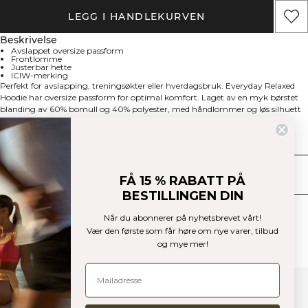
LEGG I HANDLEKURVEN
Beskrivelse
Avslappet oversize passform
Frontlomme
Justerbar hette
ICIW-merking
Perfekt for avslapping, treningsøkter eller hverdagsbruk. Everyday Relaxed
Hoodie har oversize passform for optimal komfort. Laget av en myk børstet
blanding av 60% bomull og 40% polyester, med håndlommer og løs silhuett
som gjør den til en enkel favoritt-hettegenser for enhver anledning.
Tekniske egenskaper
Levering og retur
FÅ 15 % RABATT PÅ
BESTILLINGEN DIN
Lignende produkter
Når du abonnerer på nyhetsbrevet vårt!
Vær den første som får høre om nye varer, tilbud
og mye mer!