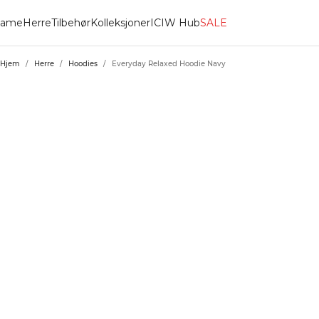
ame
Herre
Tilbehør
Kolleksjoner
ICIW Hub
SALE
Hjem
/
Herre
/
Hoodies
/
Everyday Relaxed Hoodie Navy