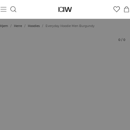
Produkt
Vurderinger
Bærekraft
Stil med
Hjem
/
Herre
/
Hoodies
/
Everyday Hoodie Men Burgundy
0
/
0