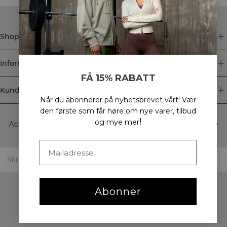
Shop
Informasjon
FÅ 15% RABATT
Kundeservice
Når du abonnerer på nyhetsbrevet vårt!
Vær
Newsletter
den første som får høre om nye varer, tilbud
!
og mye mer
Abonner på nyhetsbrevet vårt! Få eksklusive tilbud, de siste
nyhetene våre og mye mer.
Abonner