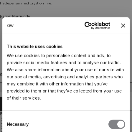
Hettegenser med brystlomme.
Farge: Burgundy
This website uses cookies
We use cookies to personalise content and ads, to
provide social media features and to analyse our traffic.
We also share information about your use of our site with
Størrelse
our social media, advertising and analytics partners who
may combine it with other information that you’ve
S
M
L
XL
XXL
provided to them or that they’ve collected from your use
of their services.
UTSOLGT - VARSLE MEG
Beskrivelse
Consent
43 % bomull, 35 % resirkulert bomull, 22 % polyester
Brodert ICIW-logo foran
Åpen brystlomme
Necessary
Selection
Justerbar hette med fôr
Tykt materiale med myk innside
Ribbestrikkede mansjetter