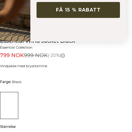
FÅ 15 % RABATT
Essential Wind Jacket Black
Essential Collection
799 NOK
999 NOK
(-20%)
Vindjakke med brystlomme
Farge:
Black
Størrelse