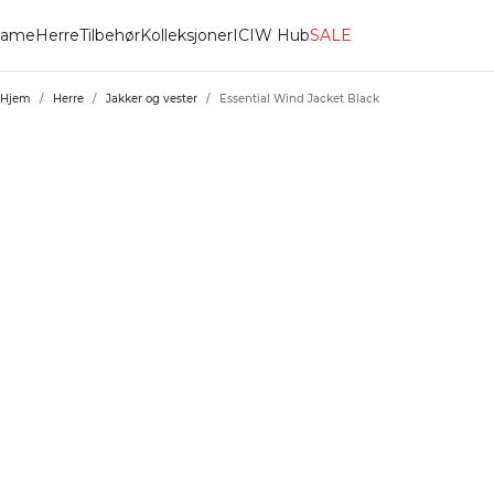
ame
Herre
Tilbehør
Kolleksjoner
ICIW Hub
SALE
Hjem
/
Herre
/
Jakker og vester
/
Essential Wind Jacket Black