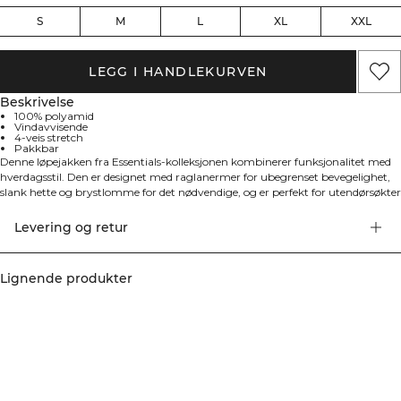
S
M
L
XL
XXL
LEGG I HANDLEKURVEN
Beskrivelse
100% polyamid
Vindavvisende
4-veis stretch
Pakkbar
Denne løpejakken fra Essentials-kolleksjonen kombinerer funksjonalitet med
hverdagsstil. Den er designet med raglanermer for ubegrenset bevegelighet,
slank hette og brystlomme for det nødvendige, og er perfekt for utendørsøkter
eller som lag på vindfulle dager. Laget av 100% polyamid med 4-veis stretch
og vindavvisende egenskaper, gir den en atletisk passform som følger
Levering og retur
bevegelsene dine.
Lignende produkter