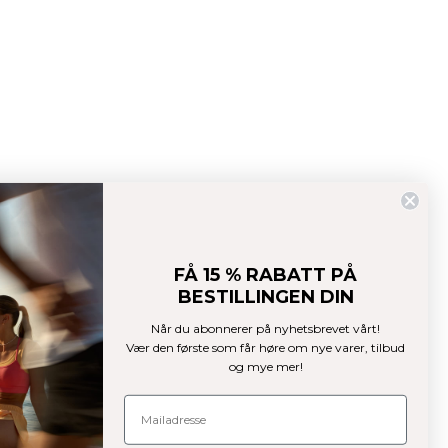
FÅ 15 % RABATT PÅ
BESTILLINGEN DIN
Når du abonnerer på nyhetsbrevet vårt!
Vær den første som får høre om nye varer, tilbud
og mye mer!