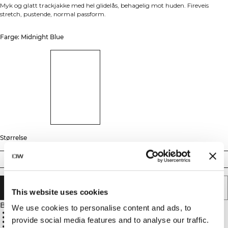
Myk og glatt trackjakke med hel glidelås, behagelig mot huden. Fireveis
stretch, pustende, normal passform.
Farge: Midnight Blue
Størrelse
S
M
L
XL
XXL
LEGG I HANDLEKURVEN
This website uses cookies
Beskrivelse
We use cookies to personalise content and ads, to
Fireveis stretch
Pustende materiale
provide social media features and to analyse our traffic.
Normal passform
90 % polyester, 10 % elastan