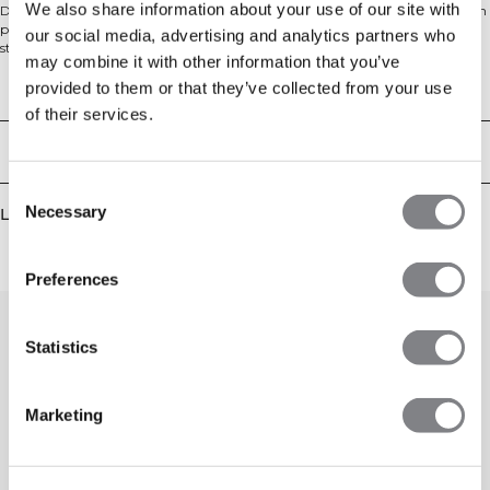
We also share information about your use of our site with
Del av Contrast-kolleksjonen. Trackjakke i myk, glansfull stretchjersey med en
premium, glatt håndfølelse som kjennes behagelig mot huden. Fireveis
our social media, advertising and analytics partners who
stretch gir full bevegelsesfrihet, mens den pustende konstruksjonen med lett
may combine it with other information that you’ve
meshfôr hjelper til med å regulere temperaturen når du er i aktivitet. Normal
passform og rene kontrastdetaljer gir et moderne, atletisk uttrykk. Full glidelås
provided to them or that they’ve collected from your use
Tekniske egenskaper
foran og ICIW-logo i heat transfer for en sleek finish. 90 % polyester, 10 %
of their services.
elastan.
Levering og retur
Consent
Necessary
Lignende produkter
Selection
Preferences
Statistics
Marketing