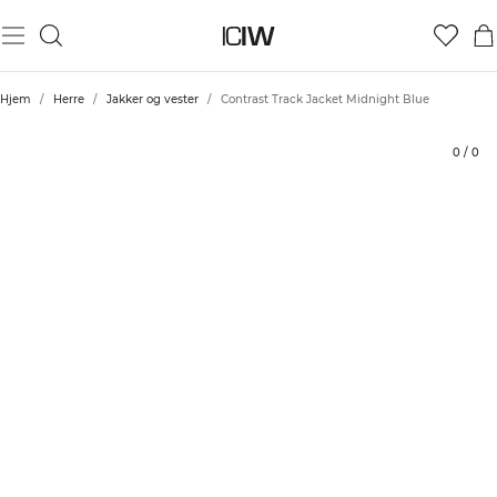
Produkt
Tekniske aspekter
Vurderinger
Stil med
Hjem
/
Herre
/
Jakker og vester
/
Contrast Track Jacket Midnight Blue
0
/
0