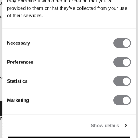
may combine it with other information that you’ve
Joggebukser med lommer.
provided to them or that they’ve collected from your use
of their services.
Farge: Black
Consent
Necessary
Selection
Preferences
Størrelse
Statistics
S
M
L
XL
XXL
Marketing
LEGG I HANDLEKURVEN
Beskrivelse
59.4% bomull, 34.1% polyester, 6.5% elastan
Show details
Midjesnøring
To åpne lommer
Indre mobiltelefonlomme av svettesikkert materiale
Glidelåslomme på sidesømmen for små gjenstander
Gummistriper på bakre del av buksebenet