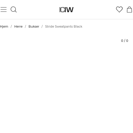
Produkt
Vurderinger
Stil med
Hjem
/
Herre
/
Bukser
/
Stride Sweatpants Black
0
/
0