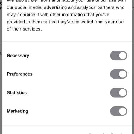
tynnere jersey enn våre andre sweat-kolleksjoner for en lettere følelse og
our social media, advertising and analytics partners who
komfort fra første stund. Passformen er oppdatert fra tidligere Stride-modeller
for et mer moderne uttrykk, med en løs, behagelig silhuett og rene, rette ben.
may combine it with other information that you’ve
Fukttransporterende materiale holder deg komfortabel gjennom både
Tekniske egenskaper
provided to them or that they’ve collected from your use
oppvarming og økter, mens elastisk linning med snøring og praktiske
sidelommer gjør dem like klare for treningssenteret som for hverdagen. 56 %
of their services.
bomull, 39 % elastan, 5 % polyester.
Levering og retur
Consent
Lignende produkter
Necessary
Selection
Preferences
Statistics
Marketing