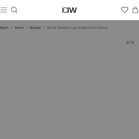
Produkt
Tekniske aspekter
Vurderinger
Stil med
Hjem
/
Herre
/
Bukser
/
Stride Straight Leg Sweat Pants Black
0
/
0