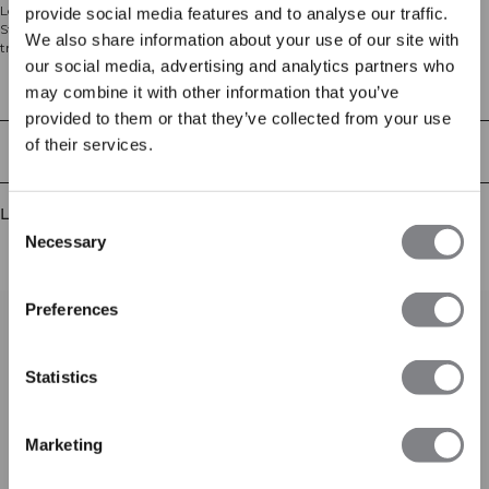
Loungebukser med rette ben i en kraftig børstet loopback-jersey. Everyday
provide social media features and to analyse our traffic.
Straight Pants er din daglige favoritt for komfort på vei til og fra
We also share information about your use of our site with
treningssenteret eller hjemme. Bomullsblandingen er myk på innsiden med
our social media, advertising and analytics partners who
en ren finish på utsiden, og den avslappede passformen, elastisk linning med
flat snøring og åpne sidelommer gjør dem enkle å bruke hele dagen. Med
Tekniske egenskaper
may combine it with other information that you’ve
diskret ICIW-branding. 60 % bomull, 40 % polyester.
provided to them or that they’ve collected from your use
of their services.
Levering og retur
Lignende produkter
Consent
Necessary
Selection
Preferences
Statistics
Marketing