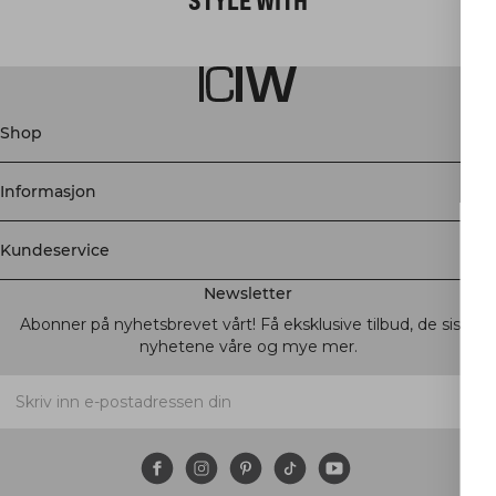
Shop
Informasjon
FÅ 15% RABA
Kundeservice
Når du abonnerer på nyhetsbr
Newsletter
den første som får høre om nye
!
og mye mer
Abonner på nyhetsbrevet vårt! Få eksklusive tilbud, de siste
nyhetene våre og mye mer.
Abonner