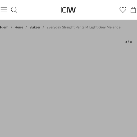
Produkt
Tekniske aspekter
Vurderinger
Stil med
Hjem
/
Herre
/
Bukser
/
Everyday Straight Pants M Light Grey Melange
0
/
0