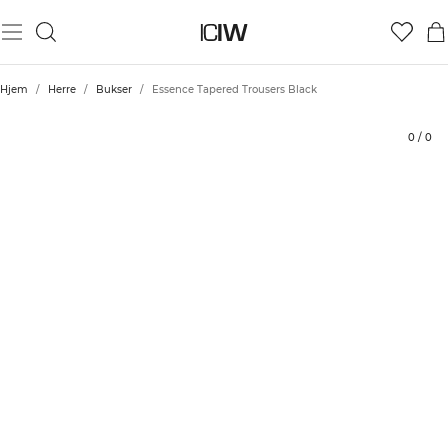
Produkt
Tekniske aspekter
Vurderinger
Stil med
Hjem
/
Herre
/
Bukser
/
Essence Tapered Trousers Black
0
/
0