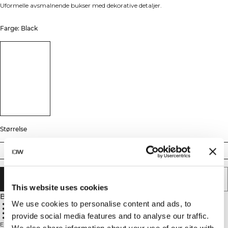
Uformelle avsmalnende bukser med dekorative detaljer.
Farge: Black
Størrelse
S
M
L
XL
XXL
LEGG I HANDLEKURVEN
This website uses cookies
Beskrivelse
We use cookies to personalise content and ads, to
69 % rayon, 27 % polyester, 4 % elastan
Avsmalnende passform
Håndlommer
provide social media features and to analyse our traffic.
Middels høy midje
Essence Tapered Trousers gir et avslappet, polert uttrykk du kan bruke hver
We also share information about your use of our site with