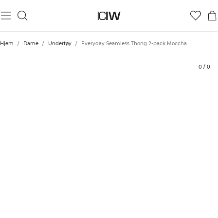
Produkt
Tekniske aspekter
Vurderinger
Bærekraft
Stil med
Hjem
/
Dame
/
Undertøy
/
Everyday Seamless Thong 2-pack Moccha
0
/
0