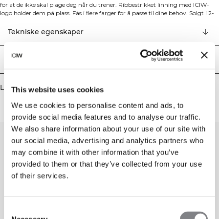
for at de ikke skal plage deg når du trener. Ribbestrikket linning med ICIW-
logo holder dem på plass. Fås i flere farger for å passe til dine behov. Solgt i 2-
pakning, string-modell. 92% nylon, 8% elastan
Tekniske egenskaper
Levering og retur
Lignende produkter
This website uses cookies
We use cookies to personalise content and ads, to
provide social media features and to analyse our traffic.
We also share information about your use of our site with
our social media, advertising and analytics partners who
may combine it with other information that you’ve
provided to them or that they’ve collected from your use
of their services.
Consent
Necessary