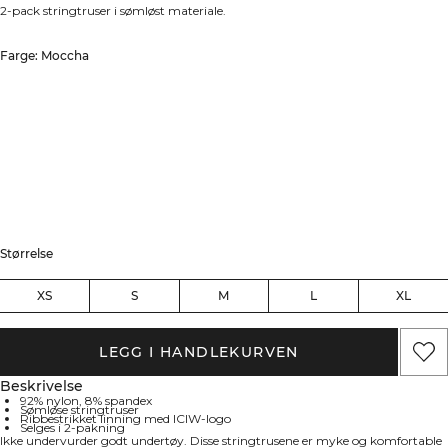
2-pack stringtruser i sømløst materiale.
Farge: Moccha
Størrelse
XS
S
M
L
XL
LEGG I HANDLEKURVEN
Beskrivelse
92% nylon, 8% spandex
Sømløse stringtruser
Ribbestrikket linning med ICIW-logo
Selges i 2-pakning
Ikke undervurder godt undertøy. Disse stringtrusene er myke og komfortable