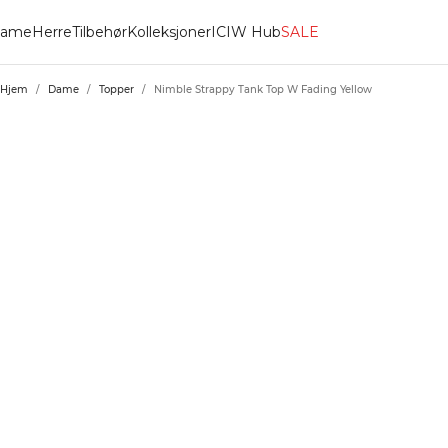
ame
Herre
Tilbehør
Kolleksjoner
ICIW Hub
SALE
Hjem
/
Dame
/
Topper
/
Nimble Strappy Tank Top W Fading Yellow