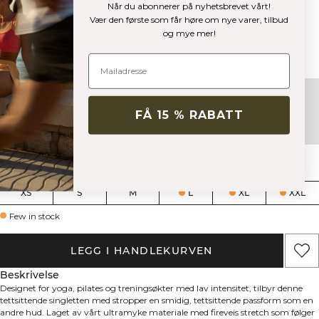
Når du abonnerer på nyhetsbrevet vårt!
Tettsittende singlet med stropper
Vær den første som får høre om nye varer, tilbud
og mye mer!
Farge:
Fading Yellow
+
2
FÅ 15 % RABATT
Størrelse
XS
S
M
L
XL
XXL
Few in stock
LEGG I HANDLEKURVEN
Beskrivelse
Designet for yoga, pilates og treningsøkter med lav intensitet, tilbyr denne
tettsittende singletten med stropper en smidig, tettsittende passform som en
andre hud. Laget av vårt ultramyke materiale med fireveis stretch som følger