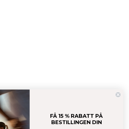
Nimble Strappy Tank Top W Fading Yellow
FÅ 15 % RABATT PÅ
Nimble Collection
BESTILLINGEN DIN
319 NOK
399 NOK
(-20%)