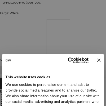
Treningstopp med åpen rygg.
Farge: White
Størrelse
XS
S
M
L
XL
This website uses cookies
LEGG I HANDLEKURVEN
We use cookies to personalise content and ads, to
provide social media features and to analyse our traffic.
Beskrivelse
57 % polyester, 31 % rayon, 12 % elastan
We also share information about your use of our site with
Åpen rygg med knytning
Høy hals
Diskré logo på brystet
our social media, advertising and analytics partners who
Effektiv fukttransport
Standard lengde