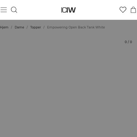
Produkt
Tekniske aspekter
Vurderinger
Stil med
Hjem
/
Dame
/
Topper
/
Empowering Open Back Tank White
0
/
0