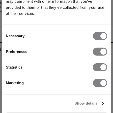
may combine it with other information that you’ve
Empowering-kolleksjonen er designet for å fremheve styrke og femininitet.
Empower yourself and make it happen! Denne treningstoppen har åpen
provided to them or that they’ve collected from your use
rygg med knytting, høy hals og en diskret logo på brystet. Stoffet gir effektiv
of their services.
svettetransport og kommer i standard lengde. Finnes i flere farger. 57%
polyester, 31% rayon, 12% elastan.
Tekniske egenskaper
Consent
Levering og retur
Necessary
Selection
Lignende produkter
Preferences
Statistics
Marketing
Show details