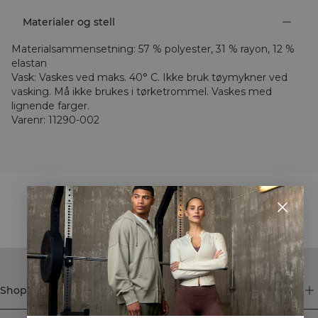
Materialer og stell
Materialsammensetning
:
57 % polyester, 31 % rayon, 12 %
elastan
Vask
:
Vaskes ved maks. 40° C. Ikke bruk tøymykner ved
vasking. Må ikke brukes i tørketrommel. Vaskes med
lignende farger.
Varenr
:
11290-002
STYLE WITH
Shop