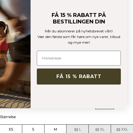
FÅ 15 % RABATT PÅ
BESTILLINGEN DIN
Soft Seamless Tights Metal Blue Melange
Når du abonnerer på nyhetsbrevet vårt!
Vær den første som får høre om nye varer, tilbud
Soft Seamless Collection
og mye mer!
320 NOK
799 NOK
(-60%)
Sømløse yoga-leggings med høy midje.
Farge:
Metal Blue Melange
FÅ 15 % RABATT
Størrelse
XS
S
M
L
XL
XXL