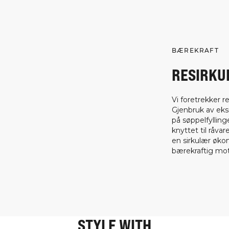
BÆREKRAFT
RESIRKU
Vi foretrekker r
Gjenbruk av eksi
på søppelfylling
knyttet til råva
en sirkulær øko
bærekraftig mot
STYLE WITH