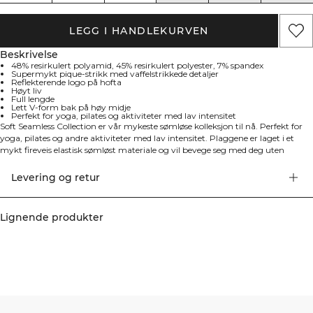
LEGG I HANDLEKURVEN
Beskrivelse
48% resirkulert polyamid, 45% resirkulert polyester, 7% spandex
Supermykt pique-strikk med vaffelstrikkede detaljer
Reflekterende logo på hofta
Høyt liv
Full lengde
Lett V-form bak på høy midje
Perfekt for yoga, pilates og aktiviteter med lav intensitet
Soft Seamless Collection er vår mykeste sømløse kolleksjon til nå. Perfekt for
yoga, pilates og andre aktiviteter med lav intensitet. Plaggene er laget i et
mykt fireveis elastisk sømløst materiale og vil bevege seg med deg uten
forstyrrelser. Materialet har kontrastdetaljer i vaffelsøm og ribbestrikk for å
forbedre fremgangen din ytterligere. Hvis du vil ha en fastere passform, kan
Levering og retur
du velge en mindre størrelse, men det kan gjøre dem mindre knebøysikre.
Sømløse yoga-leggings med høy midje. Disse supermyke leggingsene har
vaffelstrikkede seksjoner på baksiden av beinet og ribbestrikkede detaljer. Høy
Lignende produkter
midje med en lett V-form bak. Supermyk pique-strikk med vaffelstrikkede
detaljer. Reflekterende logo på hofta. Høyt liv. Full lengde. 48% resirkulert
polyamid, 45% resirkulert polyester, 7% elastan.