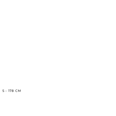
S
-
178
CM