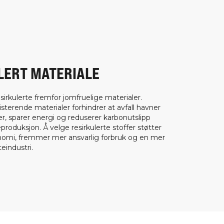
LERT MATERIALE
esirkulerte fremfor jomfruelige materialer.
sterende materialer forhindrer at avfall havner
er, sparer energi og reduserer karbonutslipp
reproduksjon. Å velge resirkulerte stoffer støtter
nomi, fremmer mer ansvarlig forbruk og en mer
eindustri.