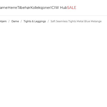
ame
Herre
Tilbehør
Kolleksjoner
ICIW Hub
SALE
Hjem
/
Dame
/
Tights & Leggings
/
Soft Seamless Tights Metal Blue Melange