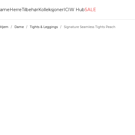
ame
Herre
Tilbehør
Kolleksjoner
ICIW Hub
SALE
Hjem
/
Dame
/
Tights & Leggings
/
Signature Seamless Tights Peach