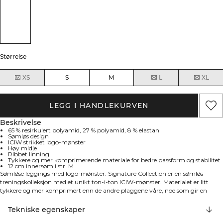
Størrelse
XS
S
M
L
XL
LEGG I HANDLEKURVEN
Beskrivelse
65 % resirkulert polyamid, 27 % polyamid, 8 % elastan
Sømløs design
ICIW strikket logo-mønster
Høy midje
Ribbet linning
Tykkere og mer komprimerende materiale for bedre passform og stabilitet
12 cm innersøm i str. M
Sømløse leggings med logo-mønster. Signature Collection er en sømløs
treningskolleksjon med et unikt ton-i-ton ICIW-mønster. Materialet er litt
tykkere og mer komprimert enn de andre plaggene våre, noe som gir en
perfekt passform som holder seg på plass. Disse leggingsene har ICIW-
logomønster over hele, ribbet kant i midjen og høy midje. 65% resirkulert
Tekniske egenskaper
polyamid, 27% polyamid, 8% elastan