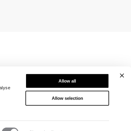
Newsletter
Abonner på nyhetsbrevet vårt! Få eksklusive
Allow all
tilbud, de siste nyhetene våre og mye mer.
alyse
Allow selection