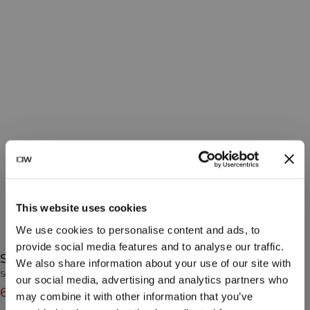
This website uses cookies
We use cookies to personalise content and ads, to
provide social media features and to analyse our traffic.
Sculpt Seamless Tights Light Dusty Beige
We also share information about your use of our site with
Sculpt Collection
our social media, advertising and analytics partners who
639 NOK
799 NOK
(-20%)
may combine it with other information that you’ve