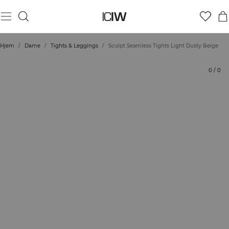
Produkt
Vurderinger
Stil med
Hjem
/
Dame
/
Tights & Leggings
/
Sculpt Seamless Tights Light Dusty Beige
0
/
0