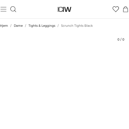
Produkt
Vurderinger
Stil med
Hjem
/
Dame
/
Tights & Leggings
/
Scrunch Tights Black
0
/
0