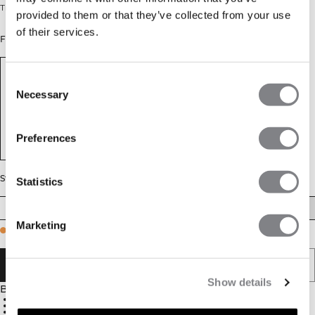
Treningstights med scrunch-effekt og høyt liv.
provided to them or that they’ve collected from your use
of their services.
Farge: Black
Consent
Necessary
Selection
Preferences
Størrelse
Statistics
XS
S
M
L
XL
XXL
Marketing
Few in stock
LEGG I HANDLEKURVEN
Show details
Beskrivelse
77% polyamid, 23% elastan
God pusteevne
Høy midje