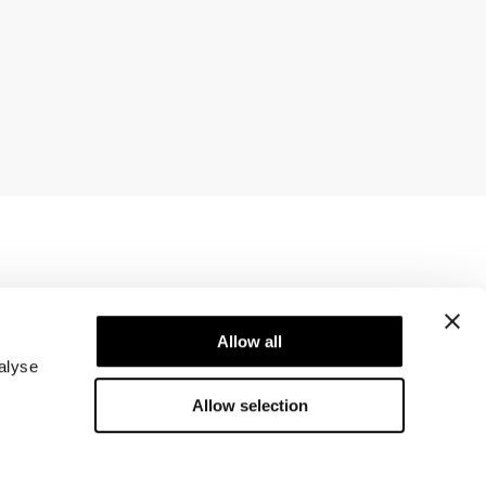
Newsletter
Abonner på nyhetsbrevet vårt! Få eksklusive
Allow all
tilbud, de siste nyhetene våre og mye mer.
alyse
Allow selection