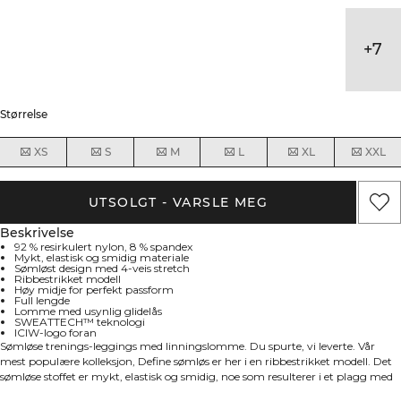
+
7
Størrelse
XS
S
M
L
XL
XXL
UTSOLGT - VARSLE MEG
Beskrivelse
92 % resirkulert nylon, 8 % spandex
Mykt, elastisk og smidig materiale
Sømløst design med 4-veis stretch
Ribbestrikket modell
Høy midje for perfekt passform
Full lengde
Lomme med usynlig glidelås
SWEATTECH™ teknologi
ICIW-logo foran
Sømløse trenings-leggings med linningslomme. Du spurte, vi leverte. Vår
mest populære kolleksjon, Define sømløs er her i en ribbestrikket modell. Det
sømløse stoffet er mykt, elastisk og smidig, noe som resulterer i et plagg med
god bevegelighet og passform. Tights, sports-bh'er og topper i flere modrene