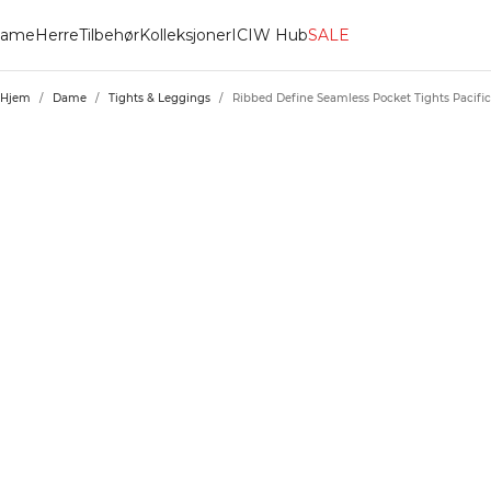
ame
Herre
Tilbehør
Kolleksjoner
ICIW Hub
SALE
Hjem
/
Dame
/
Tights & Leggings
/
Ribbed Define Seamless Pocket Tights Pacifi