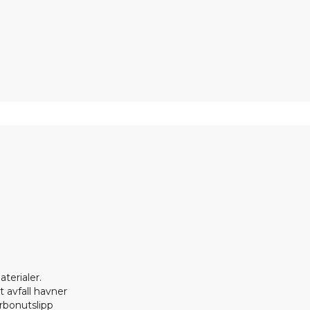
terialer.
t avfall havner
arbonutslipp