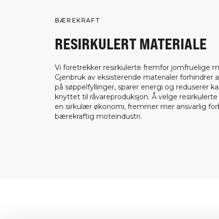
BÆREKRAFT
RESIRKULERT MATERIALE
Vi foretrekker resirkulerte fremfor jomfruelige ma
Gjenbruk av eksisterende materialer forhindrer a
på søppelfyllinger, sparer energi og reduserer k
knyttet til råvareproduksjon. Å velge resirkulerte
en sirkulær økonomi, fremmer mer ansvarlig fo
bærekraftig moteindustri.