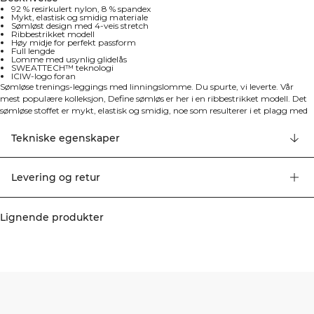
92 % resirkulert nylon, 8 % spandex
Mykt, elastisk og smidig materiale
Sømløst design med 4-veis stretch
Ribbestrikket modell
Høy midje for perfekt passform
Full lengde
Lomme med usynlig glidelås
SWEATTECH™ teknologi
ICIW-logo foran
Sømløse trenings-leggings med linningslomme. Du spurte, vi leverte. Vår
mest populære kolleksjon, Define sømløs er her i en ribbestrikket modell. Det
sømløse stoffet er mykt, elastisk og smidig, noe som resulterer i et plagg med
god bevegelighet og passform. Tights, sports-bh'er og topper i flere modrene
farger gjør Define Sømløs til treningsklær til mange forskjellige typer trening.
Tekniske egenskaper
4-veis stretchmateriale i den nyeste sømløse teknologien for å økt
bevegelighet under treningen. Elastisk og slitesterkt materiale med ICIW-logo
foran og SWEATTECH™. Høy midje for perfekt passform med full lengde
Levering og retur
design. Linningen inkluderer en lomme med usynlig glidelås og
vannavvisende fôr på baksiden. 92% resirkulert nylon, 8% elastan.
Lignende produkter