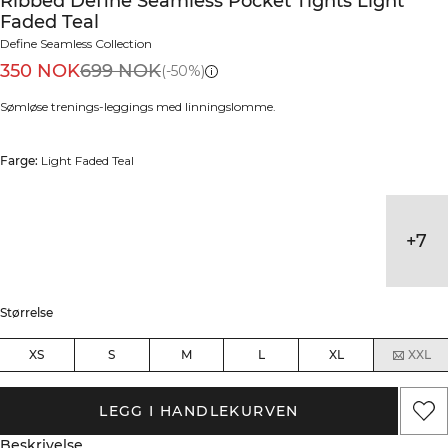
Ribbed Define Seamless Pocket Tights Light
Faded Teal
Define Seamless Collection
350 NOK
699 NOK
(-50%)
Sømløse trenings-leggings med linningslomme.
Farge:
Light Faded Teal
+
7
Størrelse
XS
S
M
L
XL
XXL
LEGG I HANDLEKURVEN
Beskrivelse