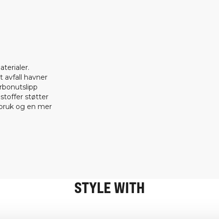
terialer.
t avfall havner
arbonutslipp
 stoffer støtter
rbruk og en mer
STYLE WITH