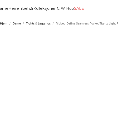
ame
Herre
Tilbehør
Kolleksjoner
ICIW Hub
SALE
Hjem
/
Dame
/
Tights & Leggings
/
Ribbed Define Seamless Pocket Tights Light 