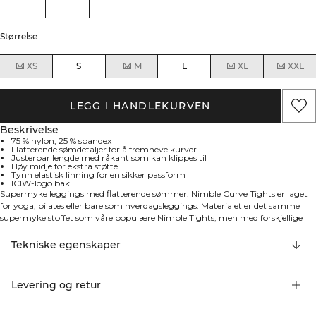
Størrelse
XS
S
M
L
XL
XXL
LEGG I HANDLEKURVEN
Beskrivelse
75 % nylon, 25 % spandex
Flatterende sømdetaljer for å fremheve kurver
Justerbar lengde med råkant som kan klippes til
Høy midje for ekstra støtte
Tynn elastisk linning for en sikker passform
ICIW-logo bak
Supermyke leggings med flatterende sømmer. Nimble Curve Tights er laget
for yoga, pilates eller bare som hverdagsleggings. Materialet er det samme
supermyke stoffet som våre populære Nimble Tights, men med forskjellige
sømdetaljer for å flattere kurvene dine. Tynn strikk i linningen for å holde dem
på plass. Råkanten nederst kan skjæres til slik det passer deg, bare klipp under
Tekniske egenskaper
trensene i sidesømmen. 75% nylon, 25% elastan
Levering og retur