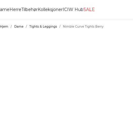
ame
Herre
Tilbehør
Kolleksjoner
ICIW Hub
SALE
Hjem
/
Dame
/
Tights & Leggings
/
Nimble Curve Tights Berry