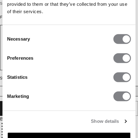
Supermyke leggings med flatterende sømmer.
provided to them or that they’ve collected from your use
of their services.
Farge: Autumn Brown
Consent
Necessary
Selection
Preferences
Statistics
Størrelse
XS
S
M
L
XL
XXL
Marketing
LEGG I HANDLEKURVEN
Beskrivelse
Show details
75 % nylon, 25 % spandex
Flatterende sømdetaljer for å fremheve kurver
Justerbar lengde med råkant som kan klippes til
Høy midje for ekstra støtte
Tynn elastisk linning for en sikker passform
ICIW-logo bak