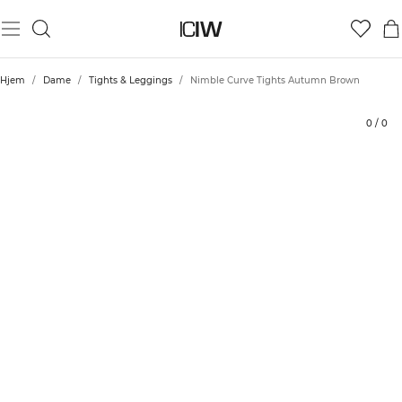
Produkt
Vurderinger
Stil med
Hjem
/
Dame
/
Tights & Leggings
/
Nimble Curve Tights Autumn Brown
0
/
0