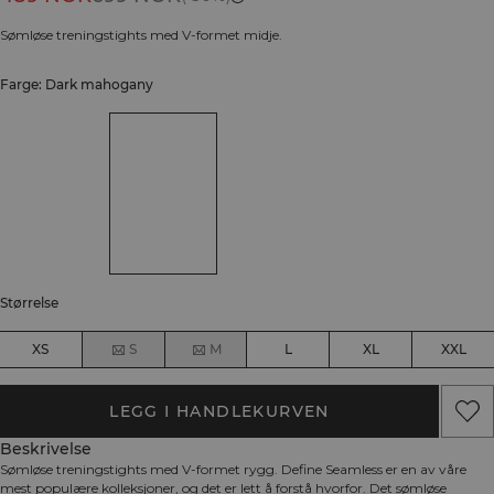
Sømløse treningstights med V-formet midje.
Farge: Dark mahogany
Størrelse
XS
S
M
L
XL
XXL
LEGG I HANDLEKURVEN
Beskrivelse
Sømløse treningstights med V-formet rygg. Define Seamless er en av våre
mest populære kolleksjoner, og det er lett å forstå hvorfor. Det sømløse