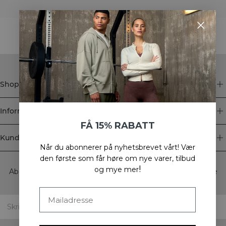
STYLE WITH
Shop
Informasjon
FÅ 15% RABATT
Kundeservice
Når du abonnerer på nyhetsbrevet vårt!
Vær
Newsletter
den første som får høre om nye varer, tilbud
!
og mye mer
Abonner på nyhetsbrevet vårt! Få eksklusive tilbud, de siste
nyhetene våre og mye mer.