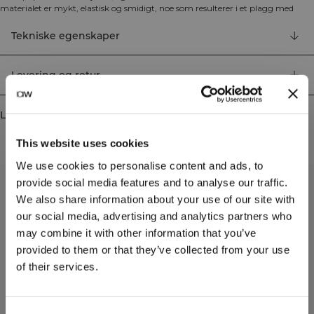
materialet er mykt, elastisk og smidigt, noe som resulterer i et plagg med
utmerket bevegelsesfrihet og passform. Tights, sports-BH-er og topper i flere
trendy farger gjør Define Seamless til den foretrukne treningsklær-serien for
Tekniske egenskaper
mange forskjellige typer trening. Define Seamless V-shape Tights har, som
andre matchende plagg i kolleksjonen, detaljer i stoffet som løfter designet,
som et ICIW-logo på ryggen og diskret ICIW-logo på høyre ben. Høy midje
Levering og retur
med V-form for perfekt passform. 92% resirkulert nylon, 8% elastan.
Lignende produkter
This website uses cookies
We use cookies to personalise content and ads, to
provide social media features and to analyse our traffic.
We also share information about your use of our site with
our social media, advertising and analytics partners who
may combine it with other information that you’ve
provided to them or that they’ve collected from your use
of their services.