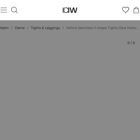
Produkt
Tekniske aspekter
Vurderinger
Bærekraft
Stil med
Hjem
/
Dame
/
Tights & Leggings
/
Define Seamless V-shape Tights Dark Mahogany
0
/
0