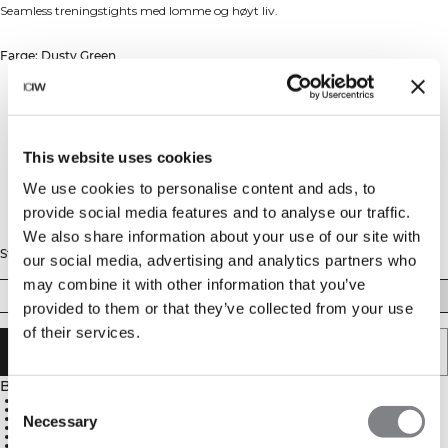
Seamless treningstights med lomme og høyt liv.
Farge: Dusty Green
This website uses cookies
We use cookies to personalise content and ads, to
provide social media features and to analyse our traffic.
We also share information about your use of our site with
Størrelse
our social media, advertising and analytics partners who
may combine it with other information that you’ve
XS
S
M
L
XL
XXL
provided to them or that they’ve collected from your use
of their services.
LEGG I HANDLEKURVEN
Beskrivelse
Consent
4-veis elastisk materiale med den nyeste sømløse teknologien
Mykt, elastisk og slitesterkt stoff
SWEATTECH™-teknologi
Necessary
Selection
Høyt liv for optimal passform
Lomme på siden av beinet
ICIW-logo på venstre hofte og diskret strikkelogo på høyre bein