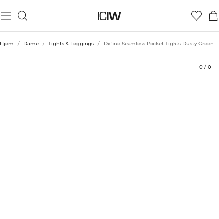
Produkt
Vurderinger
Bærekraft
Stil med
Hjem
/
Dame
/
Tights & Leggings
/
Define Seamless Pocket Tights Dusty Green
0
/
0