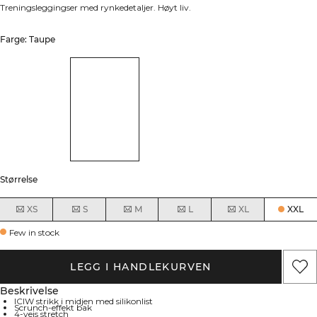
Treningsleggingser med rynkedetaljer. Høyt liv.
Farge: Taupe
Størrelse
XS
S
M
L
XL
XXL
Few in stock
LEGG I HANDLEKURVEN
Beskrivelse
ICIW strikk i midjen med silikonlist
Scrunch-effekt bak
4-veis stretch