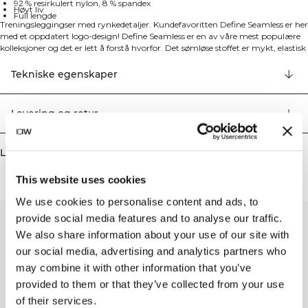
92 % resirkulert nylon, 8 % spandex
Høyt liv
Full lengde
Treningsleggingser med rynkedetaljer. Kundefavoritten Define Seamless er her
med et oppdatert logo-design! Define Seamless er en av våre mest populære
kolleksjoner og det er lett å forstå hvorfor. Det sømløse stoffet er mykt, elastisk
og smidig, noe som resulterer i et plagg med god bevegelighet og passform.
Tights, sports-BH-er og topper i ulike trendy farger gjør Define Seamless til
Tekniske egenskaper
ypperlige treningsklær til mange ulike typer trening. ICIW strikk i midjen med
silikonlist. Scrunch-effekt bak. 4-veis stretch. Høyt liv. Full lengde. 92%
resirkulert nylon, 8% elastan.
Levering og retur
Lignende produkter
This website uses cookies
We use cookies to personalise content and ads, to
provide social media features and to analyse our traffic.
We also share information about your use of our site with
our social media, advertising and analytics partners who
may combine it with other information that you’ve
provided to them or that they’ve collected from your use
of their services.