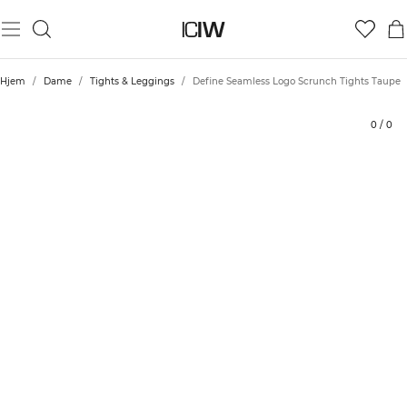
Produkt
Tekniske aspekter
Vurderinger
Bærekraft
Stil med
Hjem
/
Dame
/
Tights & Leggings
/
Define Seamless Logo Scrunch Tights Taupe
0
/
0