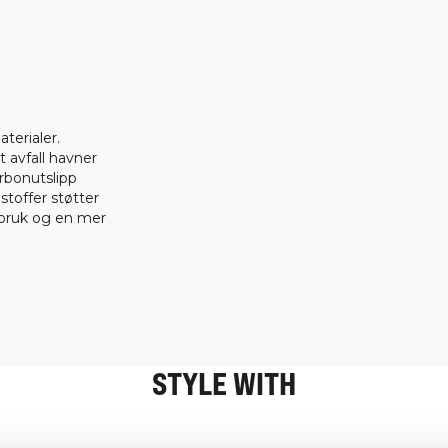
terialer.
t avfall havner
arbonutslipp
 stoffer støtter
rbruk og en mer
STYLE WITH