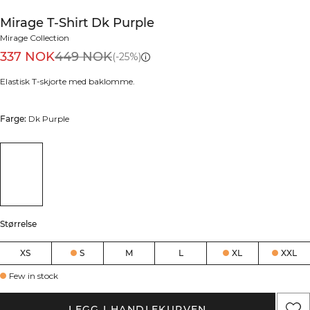
Mirage T-Shirt Dk Purple
Mirage Collection
337 NOK
449 NOK
(-25%)
Elastisk T-skjorte med baklomme.
Farge:
Dk Purple
Størrelse
XS
S
M
L
XL
XXL
Few in stock
LEGG I HANDLEKURVEN