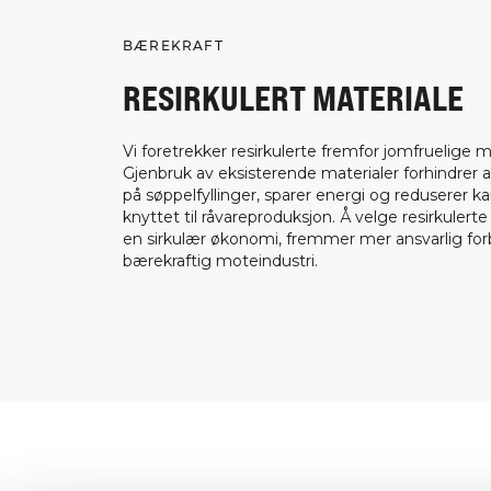
BÆREKRAFT
RESIRKULERT MATERIALE
Vi foretrekker resirkulerte fremfor jomfruelige ma
Gjenbruk av eksisterende materialer forhindrer a
på søppelfyllinger, sparer energi og reduserer k
knyttet til råvareproduksjon. Å velge resirkulerte
en sirkulær økonomi, fremmer mer ansvarlig fo
bærekraftig moteindustri.