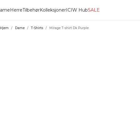
ame
Herre
Tilbehør
Kolleksjoner
ICIW Hub
SALE
Hjem
/
Dame
/
T-Shirts
/
Mirage T-shirt Dk Purple