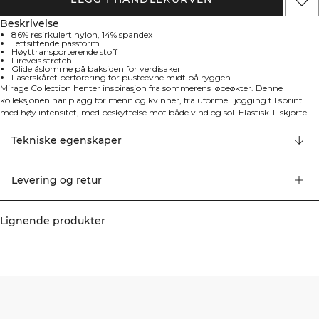
Beskrivelse
86% resirkulert nylon, 14% spandex
Tettsittende passform
Høyttransporterende stoff
Fireveis stretch
Glidelåslomme på baksiden for verdisaker
Laserskåret perforering for pusteevne midt på ryggen
Mirage Collection henter inspirasjon fra sommerens løpeøkter. Denne
kolleksjonen har plagg for menn og kvinner, fra uformell jogging til sprint
med høy intensitet, med beskyttelse mot både vind og sol. Elastisk T-skjorte
med baklomme. Mirage T-shirt er flott som innerste lag for løping. Materialet
er svært elastisk med fukttransporterende egenskaper og laserskåret
Tekniske egenskaper
perforering som gir lufting. En glidelåslomme på baksiden holder tingene dine
trygge. Tettsittende passform og høy hals. 86% resirkulert nylon, 14% elastan
Levering og retur
Lignende produkter